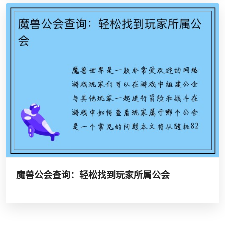
魔兽公会查询：轻松找到玩家所属公会