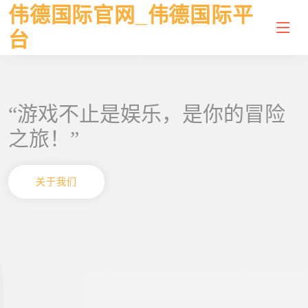
伟德国际官网_伟德国际平
台
“游戏不止是娱乐，是你的冒险
之旅！”
关于我们