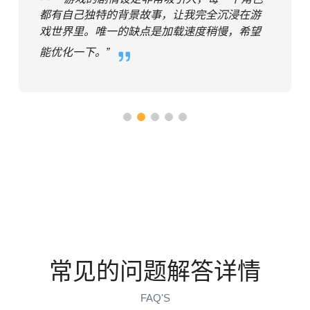
都有自己独特的背景故事，让我完全沉浸在游
戏世界里。唯一的缺点是加载速度稍慢，希望
能优化一下。”
常见的问题解答详情
FAQ'S