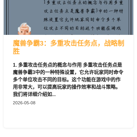
魔兽争霸3：多重攻击任务点，战略制
胜
1. 多重攻击任务点的概念与作用 多重攻击任务点是
魔兽争霸3中的一种特殊设置，它允许玩家同时命令
多个单位攻击不同的目标。这个功能在游戏中的作
用非常大，可以提高玩家的操作效率和战斗策略。
我们将详细介绍如...
2026-05-08