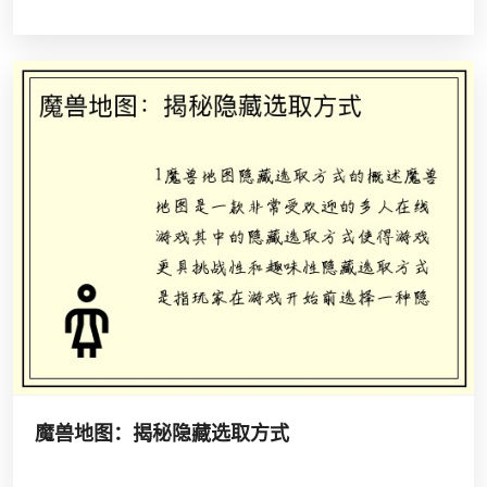
魔兽地图：揭秘隐藏选取方式