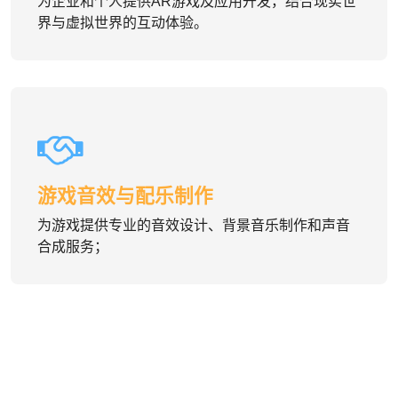
为企业和个人提供AR游戏及应用开发，结合现实世
界与虚拟世界的互动体验。
游戏音效与配乐制作
为游戏提供专业的音效设计、背景音乐制作和声音
合成服务；