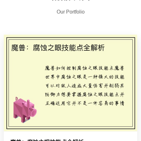
Our Portfolio