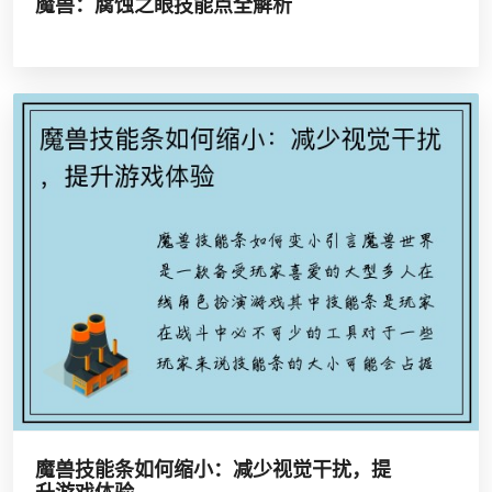
魔兽：腐蚀之眼技能点全解析
魔兽技能条如何缩小：减少视觉干扰，提