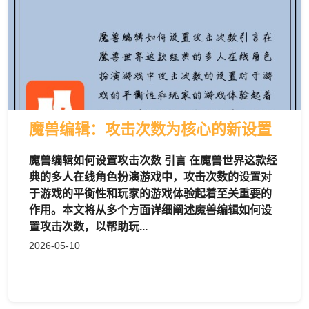
魔兽编辑：攻击次数为核心的新设置
魔兽编辑如何设置攻击次数 引言 在魔兽世界这款经
典的多人在线角色扮演游戏中，攻击次数的设置对
于游戏的平衡性和玩家的游戏体验起着至关重要的
作用。本文将从多个方面详细阐述魔兽编辑如何设
置攻击次数，以帮助玩...
2026-05-10